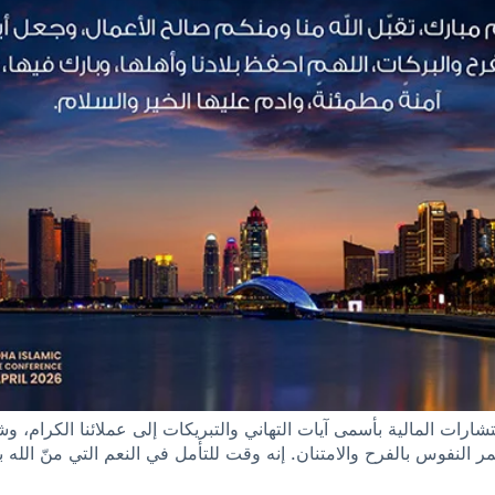
رات المالية بأسمى آيات التهاني والتبريكات إلى عملائنا الكرام، وشركا
 النفوس بالفرح والامتنان. إنه وقت للتأمل في النعم التي منّ الله ب