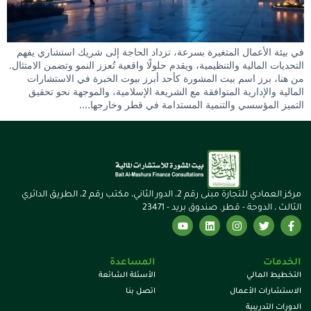
في بيئة الأعمال المتغيرة بسرعة، تزداد الحاجة إلى شريك استشاري يفهم
التحديات المالية والتنظيمية، ويقدم حلولًا واقعية تُعزز النمو وتضمن الامتثال.
من هنا، برز اسم بيت المشورة كأحد أبرز بيوت الخبرة في الاستشارات
المالية والإدارية المتوافقة مع الشريعة الإسلامية، والموجهة نحو تحقيق
التميز المؤسسي والتنمية المستدامة في قطر وخارجها….
مركز العمادي للتجارة مبنى رقم 2، الدور الثاني، مكتب رقم 2، الطريق الدائري
الثالث ، الدوحة - قطر. صندوق بريد - 23471
الخدمات
المساعدة
التخطيط المالي
الأسئلة الشائعة
الاستشارات الأعمال
اتصل بنا
الدورات التدريبية