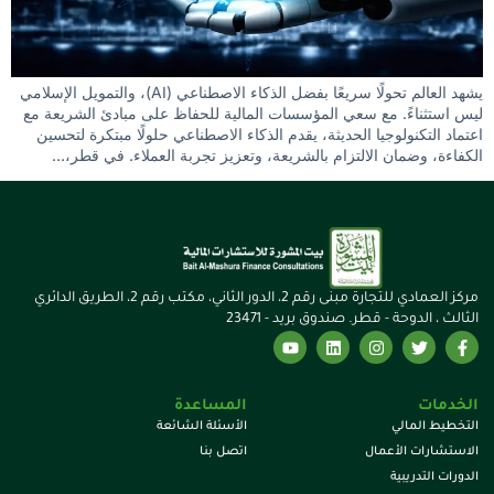
يشهد العالم تحولًا سريعًا بفضل الذكاء الاصطناعي (AI)، والتمويل الإسلامي
ليس استثناءً. مع سعي المؤسسات المالية للحفاظ على مبادئ الشريعة مع
اعتماد التكنولوجيا الحديثة، يقدم الذكاء الاصطناعي حلولًا مبتكرة لتحسين
الكفاءة، وضمان الالتزام بالشريعة، وتعزيز تجربة العملاء. في قطر،…
مركز العمادي للتجارة مبنى رقم 2، الدور الثاني، مكتب رقم 2، الطريق الدائري
الثالث ، الدوحة - قطر. صندوق بريد - 23471
الخدمات
المساعدة
التخطيط المالي
الأسئلة الشائعة
الاستشارات الأعمال
اتصل بنا
الدورات التدريبية