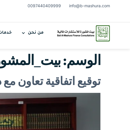
0097440409999
info@b-mashura.com
من نحن
خدمات
الوسم:
بيت_المشور
توقيع اتفاقية تعاون مع