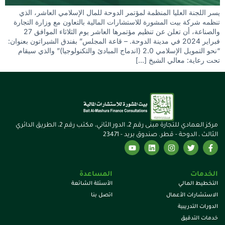
يسر اللجنة العليا المنظمة لمؤتمر الدوحة للمال الإسلامي العاشر، الذي
تنظمه شركة بيت المشورة للاستشارات المالية بالتعاون مع وزارة التجارة
والصناعة، أن تعلن عن تنظيم مؤتمرها العاشر يوم الثلاثاء الموافق 27
فبراير 2024 في مدينة الدوحة. – قاعة المجلس” بفندق الشيراتون بعنوان:
“نحو التمويل الإسلامي 2.0 (اندماج المبادئ والتكنولوجيا)” والذي سيقام
تحت رعاية: معالي الشيخ […]
مركز العمادي للتجارة مبنى رقم 2، الدور الثاني، مكتب رقم 2، الطريق الدائري
الثالث ، الدوحة - قطر. صندوق بريد - 23471
الخدمات
المساعدة
التخطيط المالي
الأسئلة الشائعة
الاستشارات الأعمال
اتصل بنا
الدورات التدريبية
خدمات التدقيق