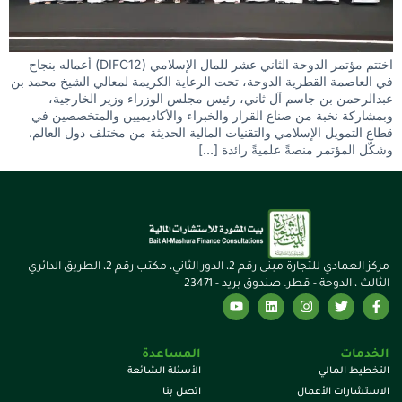
اختتم مؤتمر الدوحة الثاني عشر للمال الإسلامي (DIFC12) أعماله بنجاح
في العاصمة القطرية الدوحة، تحت الرعاية الكريمة لمعالي الشيخ محمد بن
عبدالرحمن بن جاسم آل ثاني، رئيس مجلس الوزراء وزير الخارجية،
وبمشاركة نخبة من صناع القرار والخبراء والأكاديميين والمتخصصين في
قطاع التمويل الإسلامي والتقنيات المالية الحديثة من مختلف دول العالم.
وشكّل المؤتمر منصةً علميةً رائدة […]
مركز العمادي للتجارة مبنى رقم 2، الدور الثاني، مكتب رقم 2، الطريق الدائري
الثالث ، الدوحة - قطر. صندوق بريد - 23471
الخدمات
المساعدة
التخطيط المالي
الأسئلة الشائعة
الاستشارات الأعمال
اتصل بنا