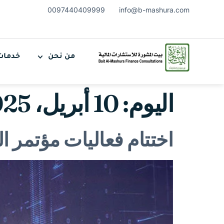
0097440409999
info@b-mashura.com
من نحن
خدمات
اليوم:
10 أبريل، 2025
اختتام فعاليات مؤتمر ا