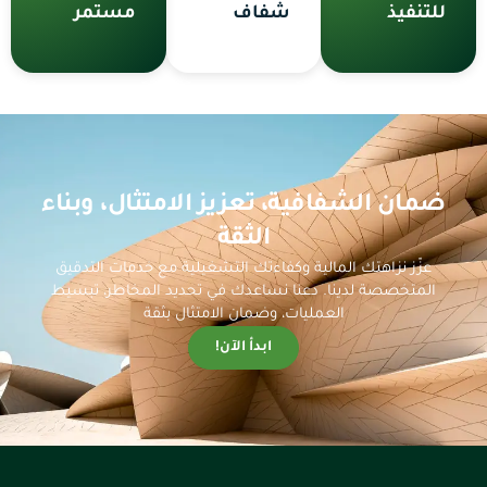
للتنفيذ
شفاف
مستمر
ضمان الشفافية، تعزيز الامتثال، وبناء
الثقة
عزّز نزاهتك المالية وكفاءتك التشغيلية مع خدمات التدقيق
المتخصصة لدينا. دعنا نساعدك في تحديد المخاطر، تبسيط
العمليات، وضمان الامتثال بثقة
ابدأ الآن!