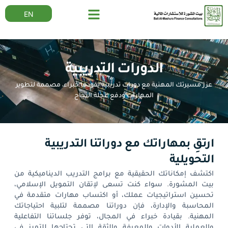
EN
الدورات التدريبية
عزز مسيرتك المهنية مع دورات تدريبية يقودها خبراء، مصممة لتطوير
المهارات ودفع عجلة النجاح
ارتقِ بمهاراتك مع دوراتنا التدريبية
التحويلية
اكتشف إمكاناتك الحقيقية مع برامج التدريب الديناميكية من
بيت المشورة. سواء كنت تسعى لإتقان التمويل الإسلامي،
تحسين استراتيجيات عملك، أو اكتساب مهارات متقدمة في
المحاسبة والإدارة، فإن دوراتنا مصممة لتلبية احتياجاتك
المهنية. بقيادة خبراء في المجال، توفر جلساتنا التفاعلية
والعملية الأدوات والمعرفة والثقة التي تحتاجها للتميز في