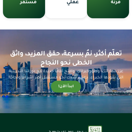
مرنة
عملي
مستمر
تعلّم أكثر، نمُ بسرعة، حقق المزيد، واثق
الخطى نحو النجاح
عزز مهاراتك، وطوّر خبراتك، وافتح آفاقًا جديدة مع دوراتنا التدريبية
التي يقودها الخبراء. دعنا نرشدك نحو مستقبل أكثر إشراقًا ونجاحًا!
ابدأ الآن!