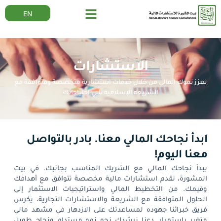
EN
الاستشارات
نعزز نموك المالي من خلال خدمات استشارية متخصصة ومتوافقة مع
الشريعة الإسلامية تلبي احتياجاتك
ابدأ نجاحك المالي معنا. بادر بالتواصل
معنا اليوم!
يبدأ نجاحك المالي مع الشريك المناسب بجانبك. في بيت
المشورة، نقدم استشارات مالية مخصصة تتوافق مع أهدافك
وقيمك. من التخطيط المالي واستراتيجيات الاستثمار إلى
الحلول المتوافقة مع الشريعة والاستشارات التجارية، يكرس
فريق خبرائنا جهوده لمساعدتك على الازدهار في مشهد مالي
متغير باستمرار. دعنا نرشدك نحو نمو مستدام ونجاح طويل