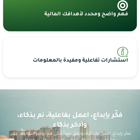
فهم واضح ومحدد لأهدافك المالية
استشارات تفاعلية ومفيدة بالمعلومات
فكّر بإبداع، اعمل بفاعلية، نم بذكاء،
وادخر بذكاء
فكر بإبداع، اعمل بفعالية، وحقق نمواً أذكى مع توفير التكاليف. نحن